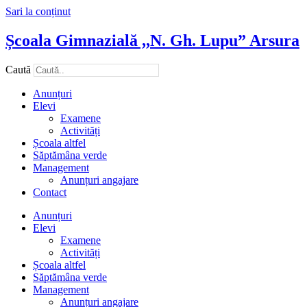
Sari la conținut
Școala Gimnazială ,,N. Gh. Lupu” Arsura
Caută
Anunțuri
Elevi
Examene
Activități
Școala altfel
Săptămâna verde
Management
Anunțuri angajare
Contact
Anunțuri
Elevi
Examene
Activități
Școala altfel
Săptămâna verde
Management
Anunțuri angajare