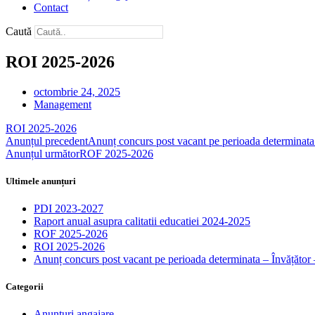
Contact
Caută
ROI 2025-2026
octombrie 24, 2025
Management
ROI 2025-2026
Descarcă
Anunțul precedent
Anunț concurs post vacant pe perioada determinata 
Anunțul următor
ROF 2025-2026
Ultimele anunțuri
PDI 2023-2027
Raport anual asupra calitatii educatiei 2024-2025
ROF 2025-2026
ROI 2025-2026
Anunț concurs post vacant pe perioada determinata – Învățător 
Categorii
Anunțuri angajare