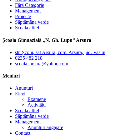
Fără Categorie
Management
Proiecte
Săptămâna verde
Școala altfel
Școala Gimnazială ,,N. Gh. Lupu” Arsura
str. Școlii, sat Arsura, com. Arsura, jud. Vaslui
0235 482 218
scoala_arsura@yahoo.com
Meniuri
Anunțuri
Elevi
Examene
Activități
Școala altfel
Săptămâna verde
Management
Anunțuri angajare
Contact